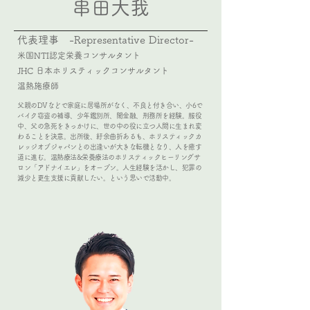
串田大我
代表理事 -Representative Director-
米国NTI認定栄養コンサルタント
JHC
日本ホリスティックコンサルタント
温熱施療師
父親のDVなどで家庭に居場所がなく、不良と付き合い、小6で
バイク窃盗の補導、少年鑑別所、闇金融、刑務所を経験。服役
中、父の急死をきっかけに、世の中の役に立つ人間に生まれ変
わることを決意。出所後、紆余曲折あるも、ホリスティックカ
レッジオブジャパンとの出逢いが大きな転機となり、人を癒す
道に進む。温熱療法&栄養療法のホリスティックヒーリングサ
ロン「アドナイエレ」をオープン。人生経験を活かし、犯罪の
減少と更生支援に貢献したい。という思いで活動中。