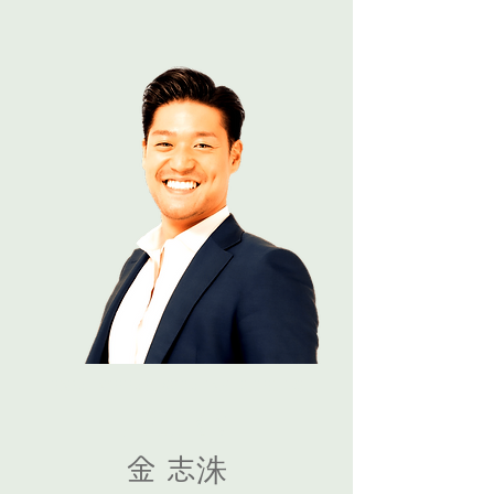
General Incorporated Association Holistic Fellows
JISOO KIM
金 志洙