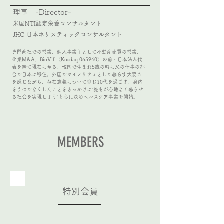
理事 -Director-
米国NTI認定栄養コンサルタント
JHC 日本ホリスティックコンサルタント
専門商社での営業、個人事業主として不動産売買の営業、
企業M&A、BioVill（Kosdaq 065940）の前・日本法人代
表を経て現在に至る。韓国で生まれ5歳の時に父の仕事の都
合で日本に移住。外国でマイノリティとして暮らす大変さ
を感じながら、存在意義について悩む10代を過ごす。身内
をうつでなくしたことをきっかけに“誰もが心地よく暮らせ
る社会を実現しよう”と心に決めヘルスケア事業を開始。
MEMBERS
​特別会員