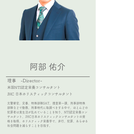
General Incorporated Association Holistic Fellows
YUSUKE ABE
阿部 佑介
理事 -Director-
米国NTI認定栄養コンサルタント
JHC 日本ホリスティックコンサルタント
元警察官。交番、特殊部隊SAT、捜査第一課、刑事部特殊
部隊などで勤務。刑事時代に取調べをする中で、ほとんどの
犯罪者は食生活が乱れていることを知り、NTI認定栄養コン
サルタント、JHC日本ホリスティックコンサルタントの資
格を取得。ホリスティック栄養学で、非行、犯罪、あらゆる
社会問題を減らすことを目指す。