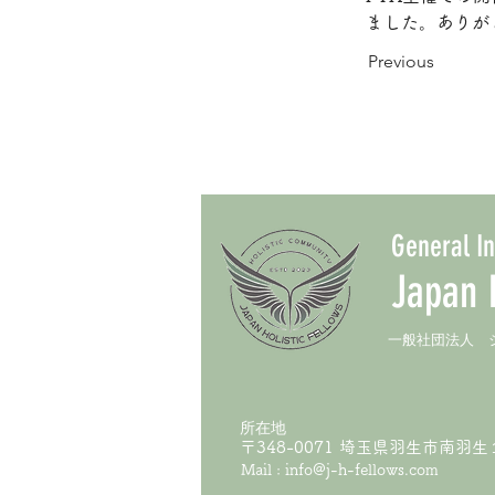
ました。ありが
Previous
General I
Japan H
​一般社団法人
所在地
〒348-0071 埼玉県羽生市南羽
Mail :
info@j-h-fellows.com