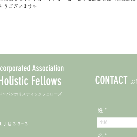
とうございます✨
ncorporated Association
olistic Fellows
CONTACT
お
 ジャパンホリスティックフェローズ
姓
生１丁目３３−３
名