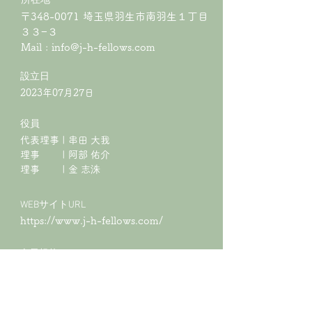
所在地
〒348-0071 埼玉県羽生市南羽生１丁目
３３−３
Mail :
info@j-h-fellows.com
​設立日
2023年07月27日
役員
代表理事 | 串田 大我
理事 | 阿部 佑介
​理事 | 金 志洙
WEBサイトURL
https://www.j-h-fellows.com/
会員規約
プライバシーポリシー
特定商取引法に基づく表記