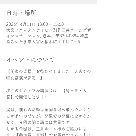
日時・場所
2026年4月11日 13:00 – 15:50
大宮ソニックシティビル31F 三井ホームデザ
インステーション, 日本、〒330-0854 埼玉
県さいたま市大宮区桜木町１丁目７−５
イベントについて
​【関東の皆様、お待たせしました！大宮での
特別講演が決定！】
次回のデカトワル講演会は、【埼玉県・大
宮】で開催します！✨
​実は、僕らの活動は全国各地へ飛んでいくこ
とが多いのですが、関東での開催はなかなか
なく、今回の関東講演は貴重です！
​しかも今回は、三井ホーム様のご協力によ
り、【参加費：無料】でお届けできることに