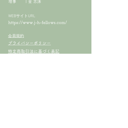
​理事 | 金 志洙
WEBサイトURL
https://www.j-h-fellows.com/
会員規約
プライバシーポリシー
特定商取引法に基づく表記
CONTACT
お問合せ
姓
名
メールアドレス