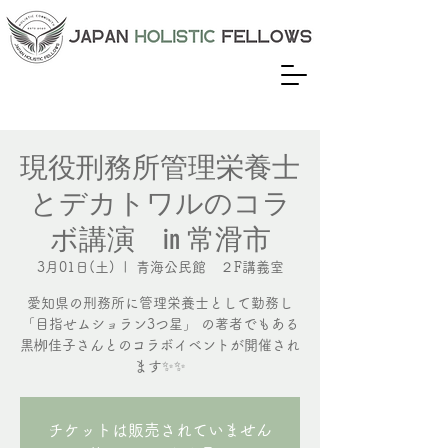
現役刑務所管理栄養士
とデカトワルのコラ
ボ講演 in 常滑市
3月01日(土)
  |  
青海公民館 ２F講義室
愛知県の刑務所に管理栄養士として勤務し
「目指せムショラン3つ星」 の著者でもある
黒栁佳子さんとのコラボイベントが開催され
ます✨✨
チケットは販売されていません