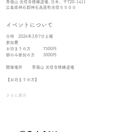
秀嶺山 光信寺修練道場, 日本、〒720-1411
広島県神石郡神石高原町光信５５００
イベントについて
日時　2026年3月7日土曜
参加費
お泊まりの方　　　7500円
朝のみ参加の方　　3000円
開催場所　　 秀嶺山 光信寺修練道場
【お泊まりの方】
さらに表示