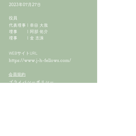
2023年07月27日
役員
代表理事 | 串田 大我
理事 | 阿部 佑介
​理事 | 金 志洙
WEBサイトURL
https://www.j-h-fellows.com/
会員規約
プライバシーポリシー
特定商取引法に基づく表記
CONTACT
お問合せ
姓