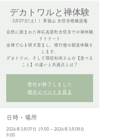
デカトワルと禅体験
3月07日(土)
  |  
秀嶺山 光信寺修練道場
自然に囲まれた神石高原町光信寺での禅体験
リトリート
坐禅で心を研ぎ澄まし、修行僧の朝食体験を
します。
デカトワル、そして現役和尚さんの【食べる
こと】の違いと共通点とは？
受付が終了しました
他のイベントを見る
日時・場所
2026年3月07日 19:00 – 2026年3月08日
9:00