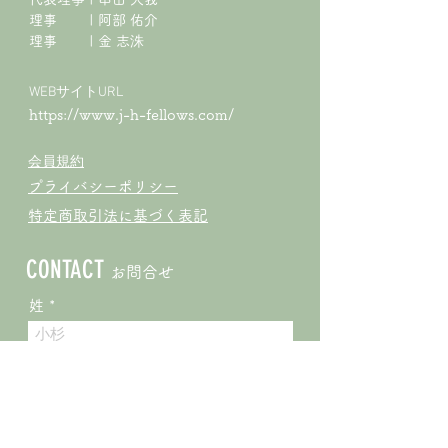
理事 | 阿部 佑介
​理事 | 金 志洙
WEBサイトURL
https://www.j-h-fellows.com/
会員規約
プライバシーポリシー
特定商取引法に基づく表記
CONTACT
お問合せ
姓
名