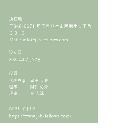
所在地
〒348-0071 埼玉県羽生市南羽生１丁目
３３−３
Mail :
info@j-h-fellows.com
​設立日
2023年07月27日
役員
代表理事 | 串田 大我
理事 | 阿部 佑介
​理事 | 金 志洙
WEBサイトURL
https://www.j-h-fellows.com/
会員規約